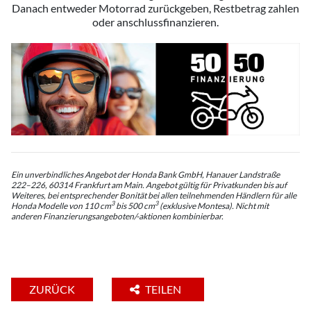
Danach entweder Motorrad zurückgeben, Restbetrag zahlen
oder anschlussfinanzieren.
Ein unverbindliches Angebot der Honda Bank GmbH, Hanauer Landstraße
222–226, 60314 Frankfurt am Main. Angebot gültig für Privatkunden bis auf
Weiteres, bei entsprechender Bonität bei allen teilnehmenden Händlern für alle
3
3
Honda Modelle von 110 cm
bis 500 cm
(exklusive Montesa). Nicht mit
anderen Finanzierungsangeboten/-aktionen kombinierbar.
ZURÜCK
TEILEN